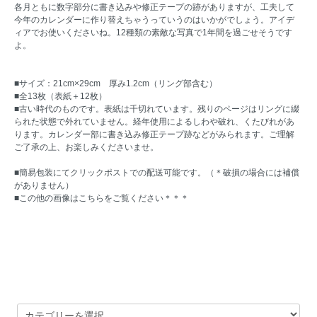
各月ともに数字部分に書き込みや修正テープの跡がありますが、工夫して
今年のカレンダーに作り替えちゃうっていうのはいかがでしょう。アイデ
ィアでお使いくださいね。12種類の素敵な写真で1年間を過ごせそうです
よ。
■サイズ：21cm×29cm 厚み1.2cm（リング部含む）
■全13枚（表紙＋12枚）
■古い時代のものです。表紙は千切れています。残りのページはリングに綴
られた状態で外れていません。経年使用によるしわや破れ、くたびれがあ
ります。カレンダー部に書き込み修正テープ跡などがみられます。ご理解
ご了承の上、お楽しみくださいませ。
■簡易包装にてクリックポストでの配送可能です。（＊破損の場合には補償
がありません）
■この他の画像はこちらをご覧ください
＊＊＊