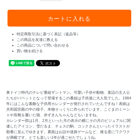
特定商取引法に基づく表記（返品等）
この商品を友達に教える
この商品について問い合わせる
買い物を続ける
東ドイツ時代のテレビ番組ザントマン。可愛い子供や動物、童話の主人公
たちがパペットとなって登場するこの番組は子供達に大人気でした。1984
年にはこんな素敵な子供用カレンダーが発行されていたんですね！表紙は
共和国宮殿の中の様子。本物そっくりに作られています。こぐまのミーシ
ャや長靴を履いた猫、赤ずきんちゃんなどもいますね。
カレンダー部は1月、2月といった月の表示の横にその月のビジュアルに関
連したアイコン、雪だるま、チェスの駒、コックさんといったイラストが
順番に並んでゆきます。裏面はお話や迷路ゲームなど、捲る度にワクワク
が満載です。とても楽しい1年が過ごせたでしょうね。