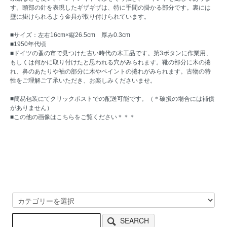
す。頭部の針を表現したギザギザは、特に手間の掛かる部分です。裏には
壁に掛けられるよう金具が取り付けられています。
■サイズ：左右16cm×縦26.5cm 厚み0.3cm
■1950年代頃
■ドイツの蚤の市で見つけた古い時代の木工品です。第3ボタンに作業用、
もしくは何かに取り付けたと思われる穴がみられます。靴の部分に木の捲
れ、鼻のあたりや袖の部分に木やペイントの捲れがみられます。古物の特
性をご理解ご了承いただき、お楽しみくださいませ。
■簡易包装にてクリックポストでの配送可能です。（＊破損の場合には補償
がありません）
■この他の画像はこちらをご覧ください
＊＊＊
SEARCH