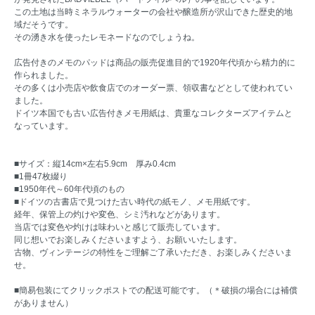
この土地は当時ミネラルウォーターの会社や醸造所が沢山できた歴史的地
域だそうです。
その湧き水を使ったレモネードなのでしょうね。
広告付きのメモのパッドは商品の販売促進目的で1920年代頃から精力的に
作られました。
その多くは小売店や飲食店でのオーダー票、領収書などとして使われてい
ました。
ドイツ本国でも古い広告付きメモ用紙は、貴重なコレクターズアイテムと
なっています。
■サイズ：縦14cm×左右5.9cm 厚み0.4cm
■1冊47枚綴り
■1950年代～60年代頃のもの
■ドイツの古書店で見つけた古い時代の紙モノ、メモ用紙です。
経年、保管上の灼けや変色、シミ汚れなどがあります。
当店では変色や灼けは味わいと感じて販売しています。
同じ想いでお楽しみくださいますよう、お願いいたします。
古物、ヴィンテージの特性をご理解ご了承いただき、お楽しみくださいま
せ。
■簡易包装にてクリックポストでの配送可能です。（＊破損の場合には補償
がありません）