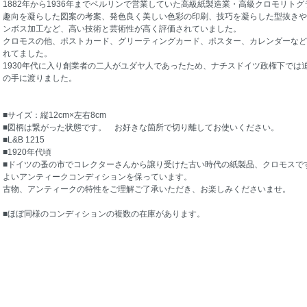
1882年から1936年までベルリンで営業していた高級紙製造業・高級クロモリト
趣向を凝らした図案の考案、発色良く美しい色彩の印刷、技巧を凝らした型抜きや
ンボス加工など、高い技術と芸術性が高く評価されていました。
クロモスの他、ポストカード、グリーティングカード、ポスター、カレンダーなど
れてました。
1930年代に入り創業者の二人がユダヤ人であったため、ナチスドイツ政権下では迫
の手に渡りました。
■サイズ：縦12cm×左右8cm
■図柄は繋がった状態です。 お好きな箇所で切り離してお使いください。
■L&B 1215
■1920年代頃
■ドイツの蚤の市でコレクターさんから譲り受けた古い時代の紙製品、クロモスで
よいアンティークコンディションを保っています。
古物、アンティークの特性をご理解ご了承いただき、お楽しみくださいませ。
■ほぼ同様のコンディションの複数の在庫があります。