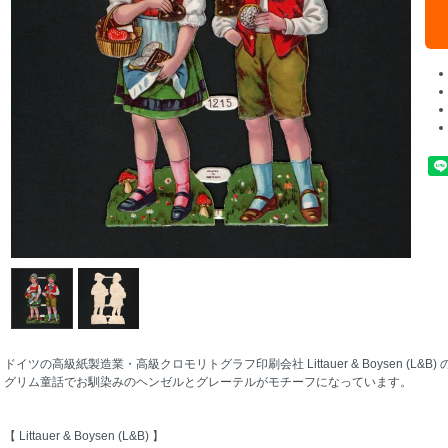
ドイツの高級紙製造業・高級クロモリトグラフ印刷会社 Littauer & Boysen (L&B
グリム童話でお馴染みのヘンゼルとグレーテルがモチーフになっています。
【 Littauer & Boysen (L&B) 】