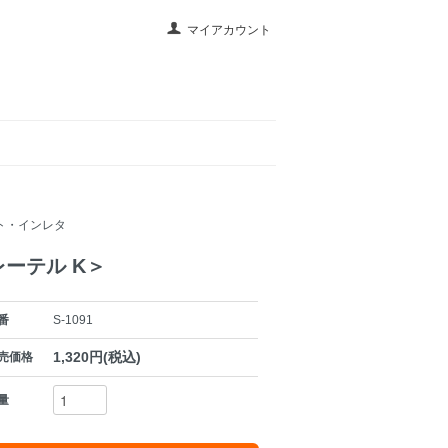
マイアカウント
ト・インレタ
ーテル K＞
番
S-1091
1,320円(税込)
売価格
量