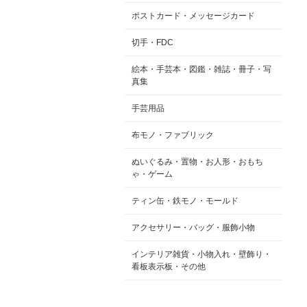
ポストカード・メッセージカード
切手・FDC
絵本・手芸本・図鑑・雑誌・冊子・写
真集
手芸用品
布モノ・ファブリック
ぬいぐるみ・置物・お人形・おもち
ゃ・ゲーム
ティン缶・鉄モノ・モールド
アクセサリー・バッグ・服飾小物
インテリア雑貨・小物入れ・壁飾り・
看板表示板・その他