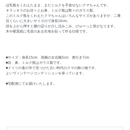
ほ乳瓶をくわえたまま、まだミルクを手放せないクマちゃんです。
キラッキラのお目々とお鼻、ミルク瓶は艶々のガラス製。
このミルク瓶をくわえたクマちゃんはいろんなサイズがありますが、二番
目くらいに大きいサイズので身長16cm。
頭を上から押すと腰の辺りが少し沈みこみ、ぴゅ〜っと笛がなります。
木や硬質紙に毛並のある生地を貼って作る仕様です。
■サイズ：身長15cm 両腕の左右幅5cm 奥行き7cm
■目、鼻、ミルク瓶はガラス製です。
■ドイツの蚤の市で見つけた古い時代のクマの飾り物です。
よいヴィンテージコンディションを保っています。
■宅配便にてお届けいたします。