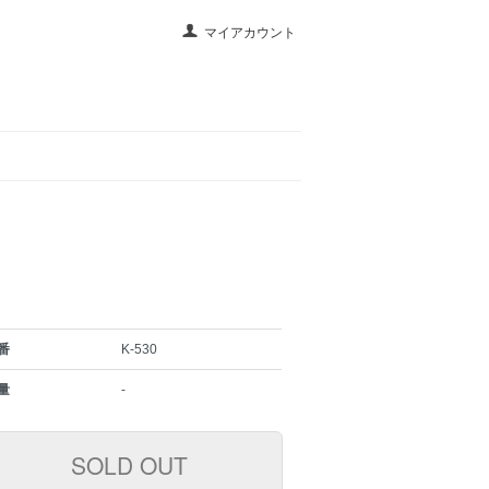
マイアカウント
番
K-530
量
-