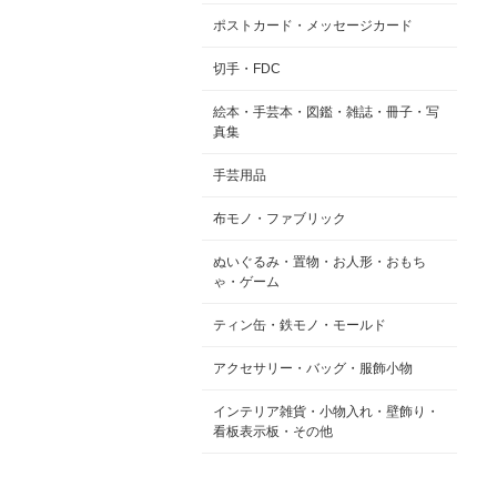
ポストカード・メッセージカード
切手・FDC
絵本・手芸本・図鑑・雑誌・冊子・写
真集
手芸用品
布モノ・ファブリック
ぬいぐるみ・置物・お人形・おもち
ゃ・ゲーム
ティン缶・鉄モノ・モールド
アクセサリー・バッグ・服飾小物
インテリア雑貨・小物入れ・壁飾り・
看板表示板・その他