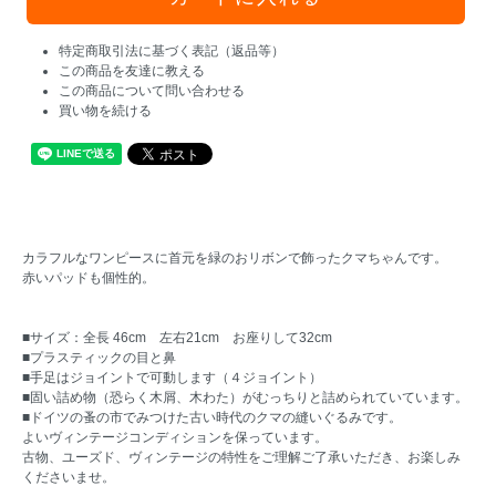
特定商取引法に基づく表記（返品等）
この商品を友達に教える
この商品について問い合わせる
買い物を続ける
カラフルなワンピースに首元を緑のおリボンで飾ったクマちゃんです。
赤いパッドも個性的。
■サイズ：全長 46cm 左右21cm お座りして32cm
■プラスティックの目と鼻
■手足はジョイントで可動します（４ジョイント）
■固い詰め物（恐らく木屑、木わた）がむっちりと詰められていています。
■ドイツの蚤の市でみつけた古い時代のクマの縫いぐるみです。
よいヴィンテージコンディションを保っています。
古物、ユーズド、ヴィンテージの特性をご理解ご了承いただき、お楽しみ
くださいませ。