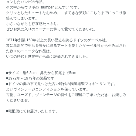
ョンしたバンビの作品。
その中からウサギのThumper とんすけ です。
クリッとしたキュートなおめめ。 すてきな笑顔にこちらまでにっこり微
笑んでしまいます。
小さいながらも存在感たっぷり。
ぜひお気に入りのコーナーに飾って愛でてくださいね。
1871年創業 150年以上の長い歴史を誇るドイツのゲーベル社。
常に革新的で生活を豊かに彩るアートを愛したゲーベル社から生み出され
た数々のユニークな作品は、
いつの時代も世界中から高く評価されてきました。
■サイズ：縦6.3cm 鼻先から尻尾まで5cm
■1972年～1979年の製品です
■ドイツの蚤の市で見つけた古い時代の陶磁器製フィギュリンです。
よいヴィンテージコンディションを保っています。
古物、ユーズド、ヴィンテージの特性をご理解ご了承いただき、お楽しみ
くださいませ。
■宅配便にてお届けいたします。