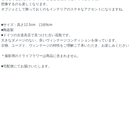
想像するのも楽しくなります。
オブジェとして飾っておくのもインテリアのステキなアクセントになりますね。
■サイズ：高さ12.5cm 口径9cm
■陶器製
■ドイツの古道具店で見つけた古い花瓶です。
大きなダメージのない、良いヴィンテージコンディションを保っています。
古物、ユーズド、ヴィンテージの特性をご理解ご了承いただき、お楽しみください
＊撮影用のドライフラワーは商品に含まれません。
■宅配便にてお届けいたします。