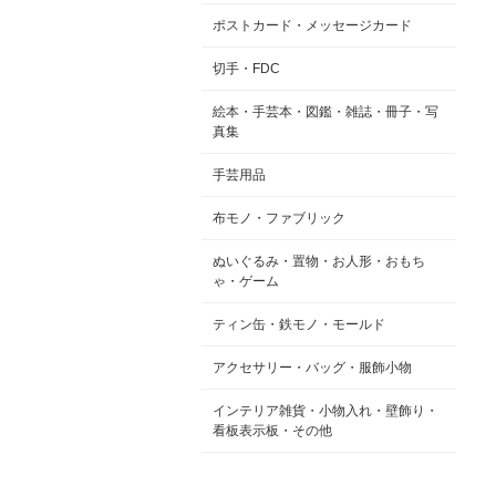
ポストカード・メッセージカード
切手・FDC
絵本・手芸本・図鑑・雑誌・冊子・写
真集
手芸用品
布モノ・ファブリック
ぬいぐるみ・置物・お人形・おもち
ゃ・ゲーム
ティン缶・鉄モノ・モールド
アクセサリー・バッグ・服飾小物
インテリア雑貨・小物入れ・壁飾り・
看板表示板・その他