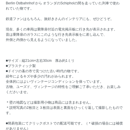
Berlin Ostbahnhof から オランダのSchipholの間を走っていた列車で使わ
れていた物です。
鉄道ファンはもちろん、旅好きさんのインテリアにも、ぜひどうぞ。
現在、多くの車両は乗降扉付近の電光掲示板に行き先が表示されます。
昔は乗降扉のガラスにこのような行き先表示板をに差し込んで、
外側と内側から見えるようになっていました。
■サイズ：縦21cm×左右30cm 厚み約1ミリ
■プラスティック製
■ドイツの蚤の市で見つけた古い時代の物です。
経年によるキズや多少の汚れがみられます。
全体的にはよいヴィンテージコンディションを保っています。
古物、ユーズド、ヴィンテージの特性をご理解ご了承いただき、お楽しみ
くださいませ。
＊壁の地図などは撮影用小物は商品には含まれません。
＊説明写真の2枚目と３枚目は表面と裏面をひっくり返して撮影したもので
す。
■簡易包装にてクリックポストでの配送可能です。（＊破損の場合には補償
がありません）