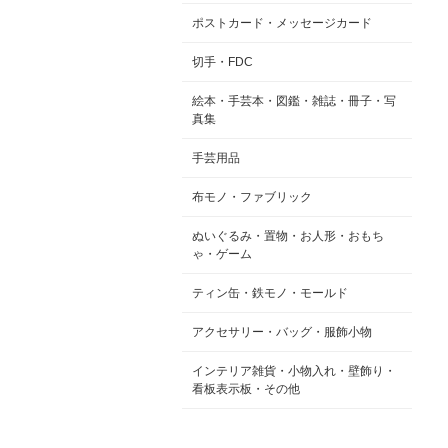
ポストカード・メッセージカード
切手・FDC
絵本・手芸本・図鑑・雑誌・冊子・写
真集
手芸用品
布モノ・ファブリック
ぬいぐるみ・置物・お人形・おもち
ゃ・ゲーム
ティン缶・鉄モノ・モールド
アクセサリー・バッグ・服飾小物
インテリア雑貨・小物入れ・壁飾り・
看板表示板・その他