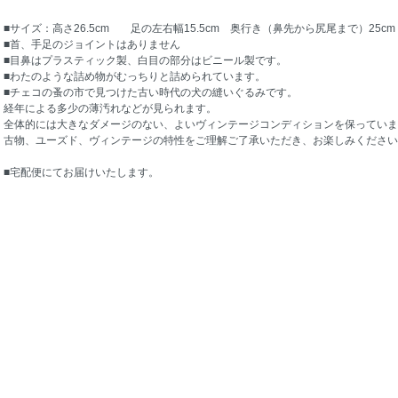
■サイズ：高さ26.5cm 足の左右幅15.5cm 奥行き（鼻先から尻尾まで）25cm
■首、手足のジョイントはありません
■目鼻はプラスティック製、白目の部分はビニール製です。
■わたのような詰め物がむっちりと詰められています。
■チェコの蚤の市で見つけた古い時代の犬の縫いぐるみです。
経年による多少の薄汚れなどが見られます。
全体的には大きなダメージのない、よいヴィンテージコンディションを保っていま
古物、ユーズド、ヴィンテージの特性をご理解ご了承いただき、お楽しみください
■宅配便にてお届けいたします。