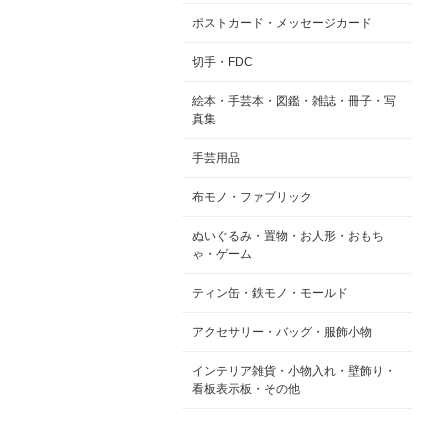
ポストカード・メッセージカード
切手・FDC
絵本・手芸本・図鑑・雑誌・冊子・写
真集
手芸用品
布モノ・ファブリック
ぬいぐるみ・置物・お人形・おもち
ゃ・ゲーム
ティン缶・鉄モノ・モールド
アクセサリー・バッグ・服飾小物
インテリア雑貨・小物入れ・壁飾り・
看板表示板・その他