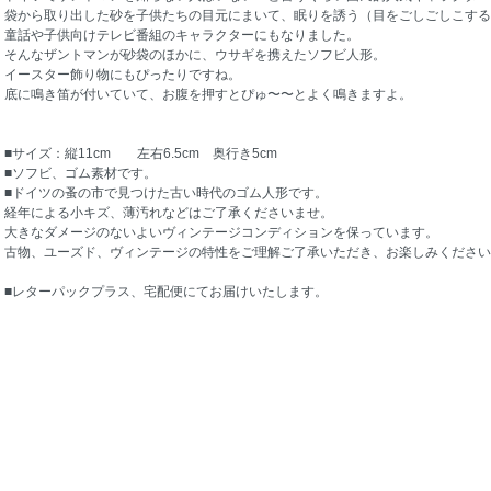
袋から取り出した砂を子供たちの目元にまいて、眠りを誘う（目をごしごしこする
童話や子供向けテレビ番組のキャラクターにもなりました。
そんなザントマンが砂袋のほかに、ウサギを携えたソフビ人形。
イースター飾り物にもぴったりですね。
底に鳴き笛が付いていて、お腹を押すとぴゅ〜〜とよく鳴きますよ。
■サイズ：縦11cm 左右6.5cm 奥行き5cm
■ソフビ、ゴム素材です。
■ドイツの蚤の市で見つけた古い時代のゴム人形です。
経年による小キズ、薄汚れなどはご了承くださいませ。
大きなダメージのないよいヴィンテージコンディションを保っています。
古物、ユーズド、ヴィンテージの特性をご理解ご了承いただき、お楽しみください
■レターパックプラス、宅配便にてお届けいたします。