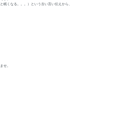
と眠くなる。。。）という古い言い伝えから、
ませ。