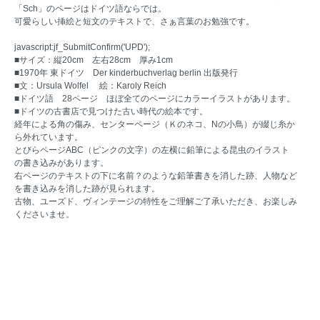
「Sch」のページはドイツ語ならでは。
可愛らしい挿絵と短文のテキストで、さぁ言葉のお勉強です。
javascript:jf_SubmitConfirm('UPD');
■サイズ：縦20cm 左右28cm 厚み1cm
■1970年 東ドイツ Der kinderbuchverlag berlin 出版発行
■文：Ursula Wolfel 絵：Karoly Reich
■ドイツ語 28ページ ほぼ全てのページにカラーイラストがあります。
■ドイツの古書店で見つけた古い時代の絵本です。
経年による角の傷み、センターページ（Ｋのネコ、Nの小鳥）が綴じ糸か
ら外れています。
とびらページABC（ピンクの文字）の左横に鉛筆による昆虫のイラスト
の書き込みがあります。
右ページのテキストの下に名前？のような鉛筆書きを消した跡、人物など
を書き込みを消した跡が見られます。
古物、ユーズド、ヴィンテージの特性をご理解ご了承いただき、お楽しみ
くださいませ。