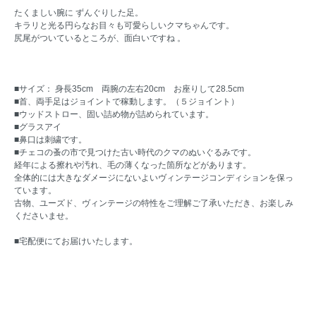
たくましい腕に ずんぐりした足。
キラリと光る円らなお目々も可愛らしいクマちゃんです。
尻尾がついているところが、面白いですね 。
■サイズ： 身長35cm 両腕の左右20cm お座りして28.5cm
■首、両手足はジョイントで稼動します。（５ジョイント）
■ウッドストロー、固い詰め物が詰められています。
■グラスアイ
■鼻口は刺繍です。
■チェコの蚤の市で見つけた古い時代のクマのぬいぐるみです。
経年による擦れや汚れ、毛の薄くなった箇所などがあります。
全体的には大きなダメージにないよいヴィンテージコンディションを保っ
ています。
古物、ユーズド、ヴィンテージの特性をご理解ご了承いただき、お楽しみ
くださいませ。
■宅配便にてお届けいたします。